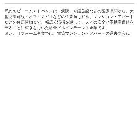
私たちビーエムアドバンスは、病院・介護施設などの医療機関から、大
型商業施設・オフィスビルなどの企業向けビル、マンション・アパート
などの住居建物まで、幅広く清掃を通して、人々の安全と不動産価値を
守ることに重きをおいた総合ビルメンテナンス企業です。
また、リフォーム事業では、賃貸マンション・アパートの退去立会代
行・原状回復工事・リフォーム工事・大規模修繕工事まで手がけてお
り、巡回清掃などと組み合わせたトータル的な建物管理サービスについ
ても、多くのお客様からご支持をいただいております。